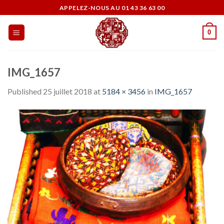
Skip
APPELEZ-NOUS AU 01 43 36 63 00
to
content
0
IMG_1657
Published
25 juillet 2018
at
5184 × 3456
in
IMG_1657