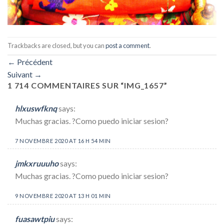
Trackbacks are closed, but you can
post a comment
.
←
Précédent
Suivant
→
1 714 COMMENTAIRES SUR “
IMG_1657
”
hlxuswfknq
says:
Muchas gracias. ?Como puedo iniciar sesion?
7 NOVEMBRE 2020 AT 16 H 54 MIN
jmkxruuuho
says:
Muchas gracias. ?Como puedo iniciar sesion?
9 NOVEMBRE 2020 AT 13 H 01 MIN
fuasawtpiu
says: